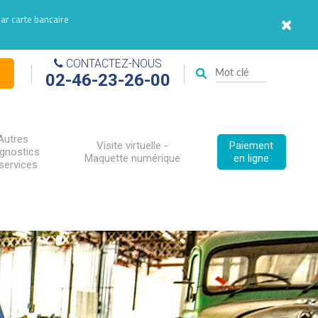
par carte bancaire
CONTACTEZ-NOUS
02-46-23-26-00
Autres
Visite virtuelle -
Paiement
agnostics
Maquette numérique
en ligne
services