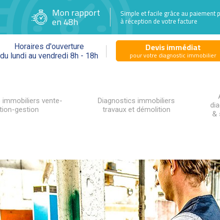
Mon rapport
Simple et facile grâce au paiement 
en 48h
à réception de votre facture
Devis immédiat
Horaires d'ouverture
pour votre diagnostic immobilier
du lundi au vendredi 8h - 18h
 immobiliers vente-
Diagnostics immobiliers
di
tion-gestion
travaux et démolition
& 