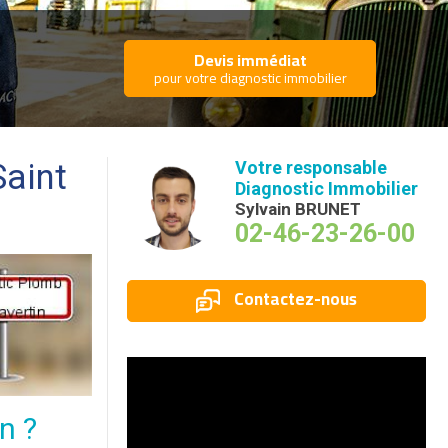
Devis immédiat
pour votre diagnostic immobilier
Saint
Votre responsable
Diagnostic Immobilier
Sylvain BRUNET
02-46-23-26-00
Contactez-nous
n ?