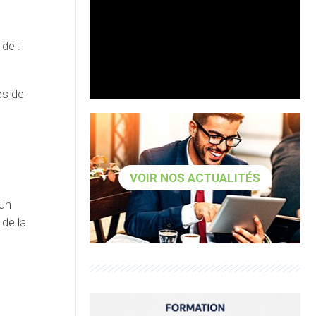
 de :
es de
VOIR NOS ACTUALITÉS
 un
 de la